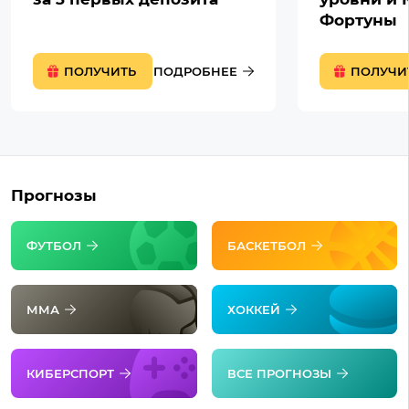
Фортуны
ПОЛУЧИТЬ
ПОДРОБНЕЕ
ПОЛУЧИ
Прогнозы
ФУТБОЛ
БАСКЕТБОЛ
ММА
ХОККЕЙ
КИБЕРСПОРТ
ВСЕ ПРОГНОЗЫ