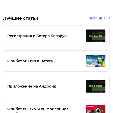
Лучшие статьи
БОЛЬШЕ
Регистрация в Бетера Беларусь
Фрибет 50 BYN в Betera
Приложение на Андроид
Фрибет 80 BYN и 80 фриспинов