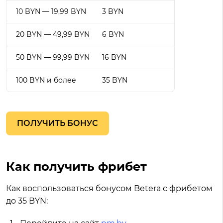
10 BYN — 19,99 BYN
3 BYN
20 BYN — 49,99 BYN
6 BYN
50 BYN — 99,99 BYN
16 BYN
100 BYN и более
35 BYN
ПОЛУЧИТЬ БОНУС
Как получить фрибет
Как воспользоваться бонусом Betera с фрибетом
до 35 BYN: