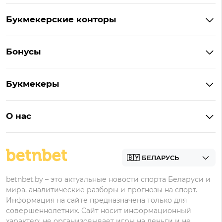
Букмекерские конторы
Букмекеры Беларуси
Бонусы
Букмекеры на Андроид
Кешбэк
Букмекеры с бонусом
Букмекеры
Бонус на депозит
Букмекеры с приложениями
Betera
Промокоды
БК для ставок на киберспорт
О нас
Фонбет
Фрибеты
БК для ставок на футбол
Контакты
Винлайн
Промокоды Фонбет
Марафонбет
Бонусы Бетера
betnbet.by – это актуальные новости спорта Беларуси и
Бонусы Винлайн
мира, аналитические разборы и прогнозы на спорт.
Информация на сайте предназначена только для
совершеннолетних. Сайт носит информационный
характер: не организовывает игры на деньги и не