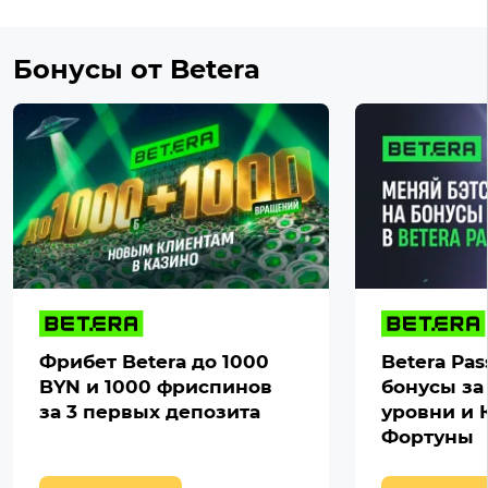
Бонусы от Betera
Фрибет Betera до 1000
Betera Pas
BYN и 1000 фриспинов
бонусы за
за 3 первых депозита
уровни и 
Фортуны