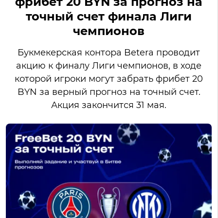
фрибет 20 BYN за прогноз на
точный счет финала Лиги
чемпионов
Букмекерская контора Betera проводит
акцию к финалу Лиги чемпионов, в ходе
которой игроки могут забрать фрибет 20
BYN за верный прогноз на точный счет.
Акция закончится 31 мая.