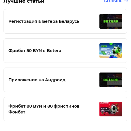
Лучшие статьи
БОЛЬШЕ
Регистрация в Бетера Беларусь
Фрибет 50 BYN в Betera
Приложение на Андроид
Фрибет 80 BYN и 80 фриспинов
Фонбет