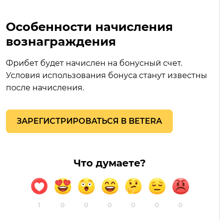
Особенности начисления
вознаграждения
Фрибет будет начислен на бонусный счет.
Условия использования бонуса станут известны
после начисления.
ЗАРЕГИСТРИРОВАТЬСЯ В BETERA
Что думаете?
1
0
0
0
0
0
0