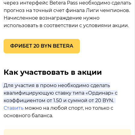
через интерфейс Betera Pass необходимо сделать
прогноз на точный счет финала Лиги чемпионов.
Начисленное вознаграждение нужно
использовать в соответствии с условиями акции.
ФРИБЕТ 20 BYN BETERA
Как участвовать в акции
Для участия в промо необходимо сделать
квалифицирующую ставку типа «Ординар» с
коэффициентом от 1.50 и суммой от 20 BYN.
Ставить
можно на любой спорт, но только с
основного баланса.