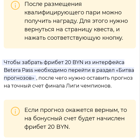
После размещения
квалифицирующего пари можно
получить награду. Для этого нужно
вернуться на страницу квеста, и
нажать соответствующую кнопку.
Чтобы забрать фрибет 20 BYN из интерфейса
Betera Pass необходимо перейти в раздел «Битва
прогнозов»
, после чего нужно оставить прогноз
на точный счет финала Лиги чемпионов.
Если прогноз окажется верным, то
на бонусный счет будет начислен
фрибет 20 BYN.