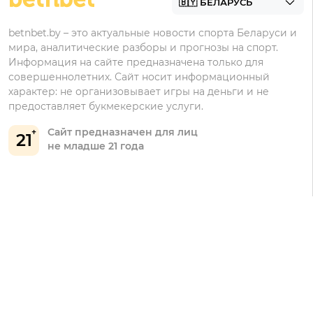
Марафонбет
Бонусы Бетера
betnbet.by – это актуальные новости спорта Беларуси и
Бонусы Винлайн
мира, аналитические разборы и прогнозы на спорт.
Информация на сайте предназначена только для
совершеннолетних. Сайт носит информационный
характер: не организовывает игры на деньги и не
предоставляет букмекерские услуги.
Сайт предназначен для лиц
21
не младше 21 года