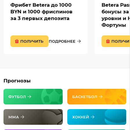
Фрибет Betera до 1000
Betera Pas
BYN и 1000 фриспинов
бонусы за
за 3 первых депозита
уровни и 
Фортуны
ПОЛУЧИТЬ
ПОДРОБНЕЕ
ПОЛУЧИ
Прогнозы
ФУТБОЛ
БАСКЕТБОЛ
ММА
ХОККЕЙ