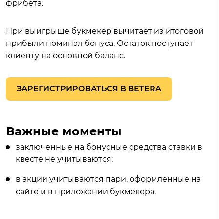
фрибета.
При выигрыше букмекер вычитает из итоговой
прибыли номинал бонуса. Остаток поступает
клиенту на основной баланс.
ЗАРЕГИСТРИРОВАТЬСЯ В BETERA
Важные моменты
заключенные на бонусные средства ставки в
квесте не учитываются;
в акции учитываются пари, оформленные на
сайте и в приложении букмекера.