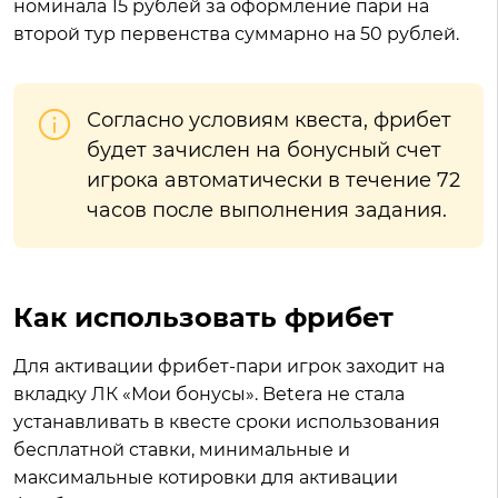
номинала 15 рублей за оформление пари на
второй тур первенства суммарно на 50 рублей.
Согласно условиям квеста, фрибет
будет зачислен на бонусный счет
игрока автоматически в течение 72
часов после выполнения задания.
Как использовать фрибет
Для активации фрибет-пари игрок заходит на
вкладку ЛК «Мои бонусы». Betera не стала
устанавливать в квесте сроки использования
бесплатной ставки, минимальные и
максимальные котировки для активации