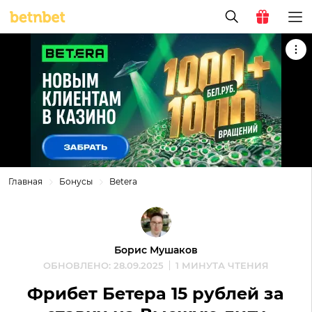
Главная
Бонусы
Betera
Борис Мушаков
ОБНОВЛЕНО: 28.09.2025
1 МИНУТА ЧТЕНИЯ
Фрибет Бетера 15 рублей за