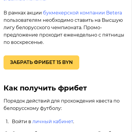
В рамках акции
букмекерской компании Betera
пользователям необходимо ставить на Высшую
лигу белорусского чемпионата. Промо-
предложение проходит еженедельно с пятницы
по воскресенье.
ЗАБРАТЬ ФРИБЕТ 15 BYN
Как получить фрибет
Порядок действий для прохождения квеста по
белорусскому футболу:
Войти в
личный кабинет
.