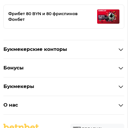
Фрибет 80 BYN и 80 фриспинов
Фонбет
Букмекерские конторы
Букмекеры Беларуси
Бонусы
Букмекеры на Андроид
Кешбэк
Букмекеры с бонусом
Букмекеры
Бонус на депозит
Букмекеры с приложениями
Betera
Промокоды
БК для ставок на киберспорт
О нас
Фонбет
Фрибеты
БК для ставок на футбол
Контакты
Винлайн
Промокоды Фонбет