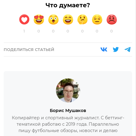
Что думаете?
1
0
0
0
0
0
0
ПОДЕЛИТЬСЯ СТАТЬЕЙ
Борис Мушаков
Копирайтер и спортивный журналист. С беттинг-
тематикой работаю с 2019 года. Параллельно
пишу футбольные обзоры, новости и делаю