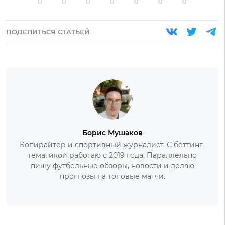
0
0
0
0
0
0
0
ПОДЕЛИТЬСЯ СТАТЬЕЙ
Борис Мушаков
Копирайтер и спортивный журналист. С беттинг-
тематикой работаю с 2019 года. Параллельно
пишу футбольные обзоры, новости и делаю
прогнозы на топовые матчи.