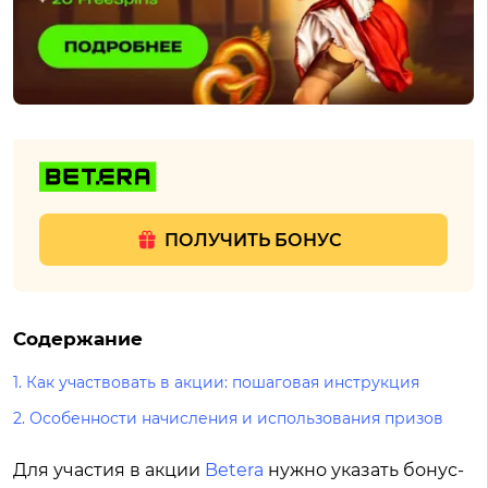
ПОЛУЧИТЬ БОНУС
Содержание
1.
Как участвовать в акции: пошаговая инструкция
2.
Особенности начисления и использования призов
Для участия в акции
Betera
нужно указать бонус-