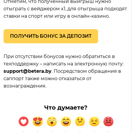
Отметим, что полученный выигрыш нужно
отыграть с вейджером x1, для отыгрыша подходят
ставки на спорт или игру в онлайн-казино.
ПОЛУЧИТЬ БОНУС ЗА ДЕПОЗИТ
При отсутствии бонусов нужно обратиться в
техподдержку – написать на электронную почту:
support@betera.by
. Посредством обращения в
саппорт также можно отказаться от
вознаграждения.
Что думаете?