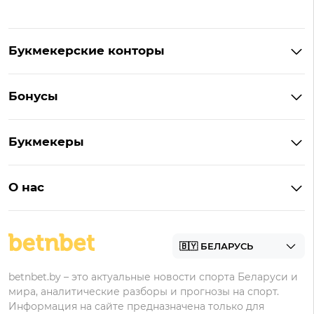
Букмекерские конторы
Букмекеры Беларуси
Бонусы
Букмекеры на Андроид
Кешбэк
Букмекеры с бонусом
Букмекеры
Бонус на депозит
Букмекеры с приложениями
Betera
Промокоды
БК для ставок на киберспорт
О нас
Фонбет
Фрибеты
БК для ставок на футбол
Контакты
Винлайн
Промокоды Фонбет
Марафонбет
Бонусы Бетера
betnbet.by – это актуальные новости спорта Беларуси и
Бонусы Винлайн
мира, аналитические разборы и прогнозы на спорт.
Информация на сайте предназначена только для