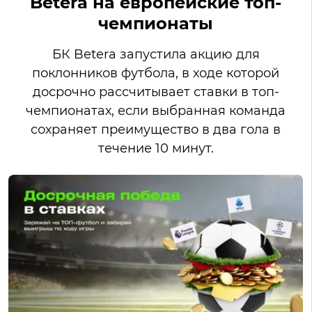
Betera на европейские топ-
чемпионаты
БК Betera запустила акцию для
поклонников футбола, в ходе которой
досрочно рассчитывает ставки в топ-
чемпионатах, если выбранная команда
сохраняет преимущество в два гола в
течение 10 минут.