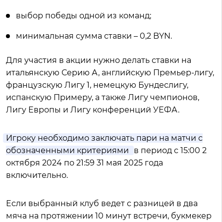
выбор победы одной из команд;
минимальная сумма ставки – 0,2 BYN.
Для участия в акции нужно делать ставки на
итальянскую Серию А, английскую Премьер-лигу,
французскую Лигу 1, немецкую Бундеслигу,
испанскую Примеру, а также Лигу чемпионов,
Лигу Европы и Лигу конференций УЕФА.
Игроку необходимо заключать пари на матчи с
обозначенными критериями
в период с 15:00 2
октября 2024 по 21:59 31 мая 2025 года
включительно.
Если выбранный клуб ведет с разницей в два
мяча на протяжении 10 минут встречи, букмекер