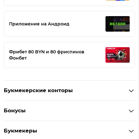
Приложение на Андроид
Фрибет 80 BYN и 80 фриспинов
Фонбет
Букмекерские конторы
Букмекеры Беларуси
Бонусы
Букмекеры на Андроид
Кешбэк
Букмекеры с бонусом
Букмекеры
Бонус на депозит
Букмекеры с приложениями