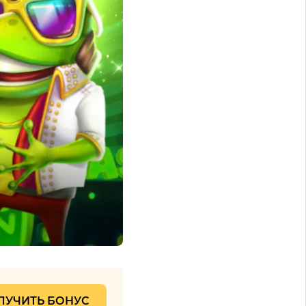
ЛУЧИТЬ БОНУС