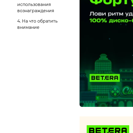
использования
вознаграждения
4.
На что обратить
внимание