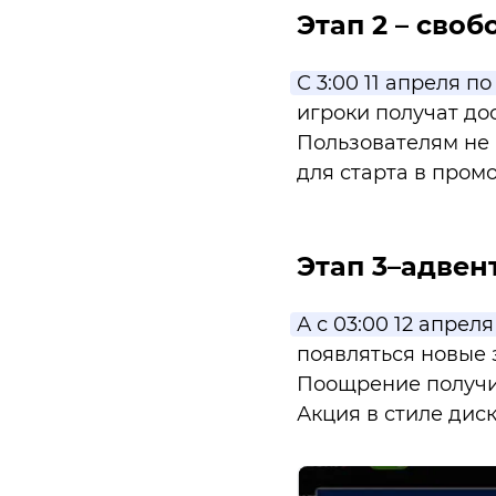
Этап 2 – сво
С 3:00 11 апреля по
игроки получат дос
Пользователям не 
для старта в промо
Этап 3–адвен
А с 03:00 12 апреля
появляться новые 
Поощрение получит
Акция в стиле дис