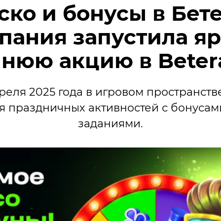
ско и бонусы в Бете
пания запустила я
нюю акцию в Beter
преля 2025 года в игровом пространств
я праздничных активностей с бонусам
заданиями.