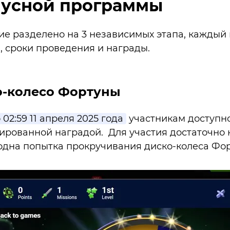
нусной программы
 разделено на 3 независимых этапа, каждый 
, сроки проведения и награды.
ко-колесо Фортуны
 02:59 11 апреля 2025 года
участникам доступно
ированной наградой. Для участия достаточно 
 одна попытка прокручивания диско-колеса Фо