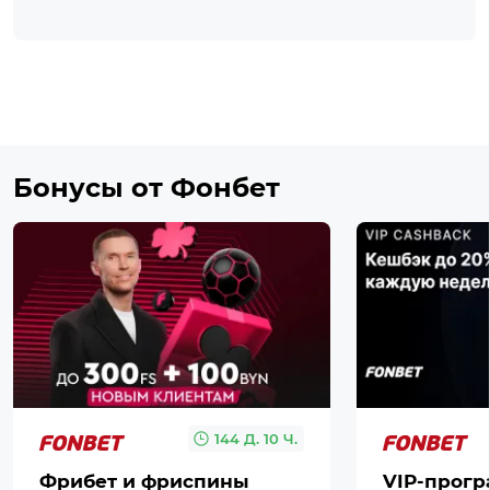
Бонусы от Фонбет
144 Д. 10 Ч.
Фрибет и фриспины
VIP-прогр