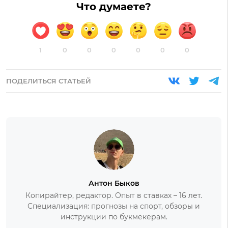
Что думаете?
1
0
0
0
0
0
0
ПОДЕЛИТЬСЯ СТАТЬЕЙ
Антон Быков
Копирайтер, редактор. Опыт в ставках – 16 лет.
Специализация: прогнозы на спорт, обзоры и
инструкции по букмекерам.