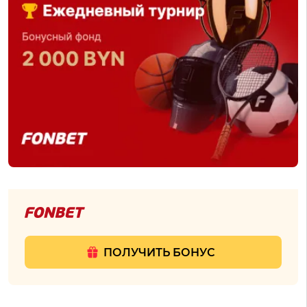
ПОЛУЧИТЬ БОНУС