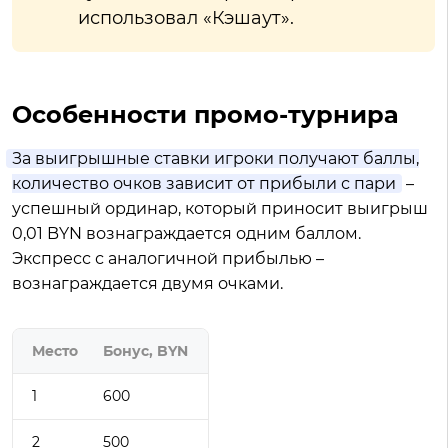
использовал «Кэшаут».
Особенности промо-турнира
За выигрышные ставки игроки получают баллы,
количество очков зависит от прибыли с пари
–
успешный ординар, который приносит выигрыш
0,01 BYN вознаграждается одним баллом.
Экспресс с аналогичной прибылью –
вознаграждается двумя очками.
Место
Бонус, BYN
1
600
2
500