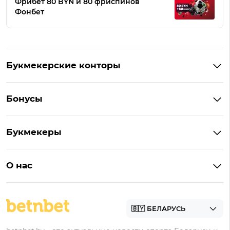
Фрибет 80 BYN и 80 фриспинов
Фонбет
Букмекерские конторы
Букмекеры Беларуси
Бонусы
Букмекеры на Андроид
Кешбэк
Букмекеры с бонусом
Букмекеры
Бонус на депозит
Букмекеры с приложениями
Betera
Промокоды
БК для ставок на киберспорт
О нас
Фонбет
Фрибеты
БК для ставок на футбол
Контакты
Винлайн
Промокоды Фонбет
Марафонбет
Бонусы Бетера