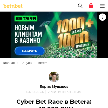
Главная
Бонусы
Betera
Борис Мушаков
04.10.2024
2 МИНУТЫ ЧТЕНИЯ
Cyber Bet Race в Betera: