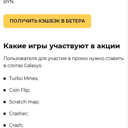
BYN.
ПОЛУЧИТЬ КЭШБЭК В БЕТЕРА
Какие игры участвуют в акции
Пользователя для участия в промо нужно ставить
в слотах Galaxys:
Turbo Mines;
Coin Flip;
Scratch map;
Crasher;
Crash;