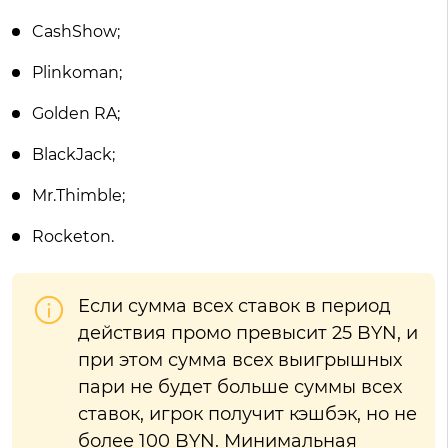
CashShow;
Plinkoman;
Golden RA;
BlackJack;
Mr.Thimble;
Rocketon.
Если сумма всех ставок в период
действия промо превысит 25 BYN, и
при этом сумма всех выигрышных
пари не будет больше суммы всех
ставок, игрок получит кэшбэк, но не
более 100 BYN. Минимальная