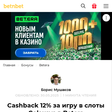
Главная
Бонусы
Betera
Борис Мушаков
ОБНОВЛЕНО: 30.05.2025
1 МИНУТА ЧТЕНИЯ
Cashback 12% за игру в слоты