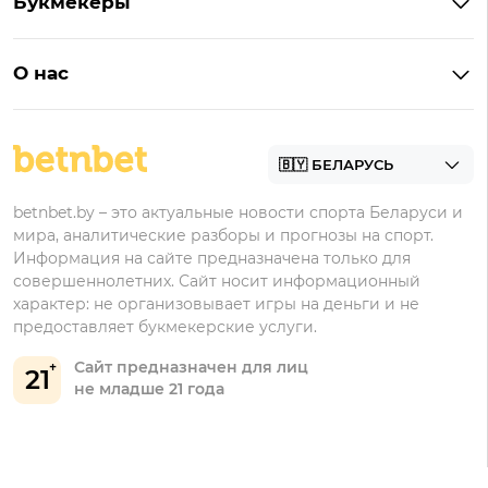
Букмекеры
Бонус на депозит
Букмекеры с приложениями
Betera
Промокоды
БК для ставок на киберспорт
О нас
Фонбет
Фрибеты
БК для ставок на футбол
Контакты
Винлайн
Промокоды Фонбет
Марафонбет
Бонусы Бетера
betnbet.by – это актуальные новости спорта Беларуси и
Бонусы Винлайн
мира, аналитические разборы и прогнозы на спорт.
Информация на сайте предназначена только для
совершеннолетних. Сайт носит информационный
характер: не организовывает игры на деньги и не
предоставляет букмекерские услуги.
Сайт предназначен для лиц
21
не младше 21 года