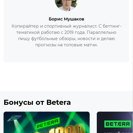
Борис Мушаков
Копирайтер и спортивный журналист. С беттинг-
тематикой работаю с 2019 года. Параллельно
пишу футбольные обзоры, новости и делаю
прогнозы на топовые матчи.
Бонусы от Betera