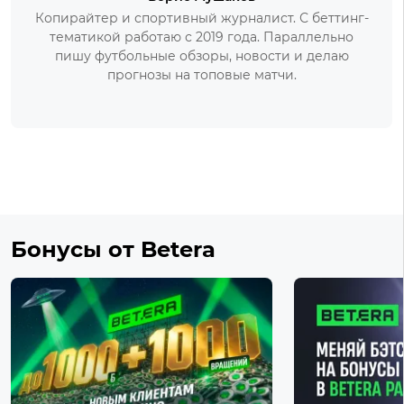
Копирайтер и спортивный журналист. С беттинг-
тематикой работаю с 2019 года. Параллельно
пишу футбольные обзоры, новости и делаю
прогнозы на топовые матчи.
Бонусы от Betera