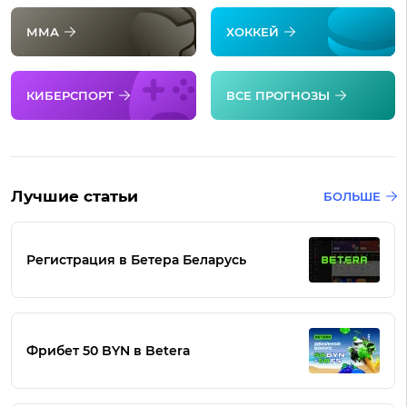
ММА
ХОККЕЙ
КИБЕРСПОРТ
ВСЕ ПРОГНОЗЫ
Лучшие статьи
БОЛЬШЕ
Регистрация в Бетера Беларусь
Фрибет 50 BYN в Betera