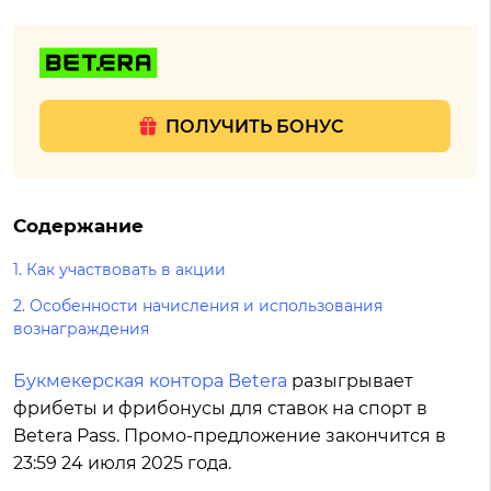
ПОЛУЧИТЬ БОНУС
Содержание
1.
Как участвовать в акции
2.
Особенности начисления и использования
вознаграждения
Букмекерская контора Betera
разыгрывает
фрибеты и фрибонусы для ставок на спорт в
Betera Pass. Промо-предложение закончится в
23:59 24 июля 2025 года.