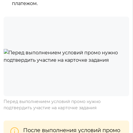
платежом.
Перед выполнением условий промо нужно
подтвердить участие на карточке задания
После выполнения условий промо