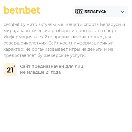
Винлайн
Промокоды Фонбет
Марафонбет
Бонусы Бетера
betnbet.by – это актуальные новости спорта Беларуси и
Бонусы Винлайн
мира, аналитические разборы и прогнозы на спорт.
Информация на сайте предназначена только для
совершеннолетних. Сайт носит информационный
характер: не организовывает игры на деньги и не
предоставляет букмекерские услуги.
Сайт предназначен для лиц
21
не младше 21 года