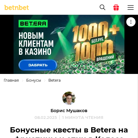
Главная
Бонусы
Betera
Борис Мушаков
08.02.2025
1 МИНУТА ЧТЕНИЯ
Бонусные квесты в Betera на