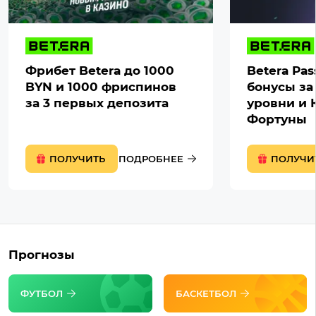
Фрибет Betera до 1000
Betera Pas
BYN и 1000 фриспинов
бонусы за
за 3 первых депозита
уровни и 
Фортуны
ПОЛУЧИТЬ
ПОДРОБНЕЕ
ПОЛУЧИ
Прогнозы
ФУТБОЛ
БАСКЕТБОЛ