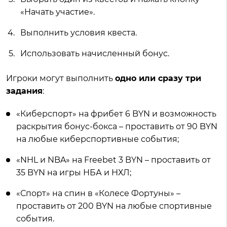
«Начать участие».
Выполнить условия квеста.
Использовать начисленный бонус.
Игроки могут выполнить
одно или сразу три
задания
:
«Киберспорт» на фрибет 6 BYN и возможность
раскрытия бонус-бокса – проставить от 90 BYN
на любые киберспортивные события;
«NHL и NBA» на Freebet 3 BYN – проставить от
35 BYN на игры НБА и НХЛ;
«Спорт» на спин в «Колесе Фортуны» –
проставить от 200 BYN на любые спортивные
события.