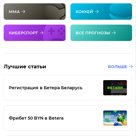
ММА
ХОККЕЙ
КИБЕРСПОРТ
ВСЕ ПРОГНОЗЫ
Лучшие статьи
БОЛЬШЕ
Регистрация в Бетера Беларусь
Фрибет 50 BYN в Betera