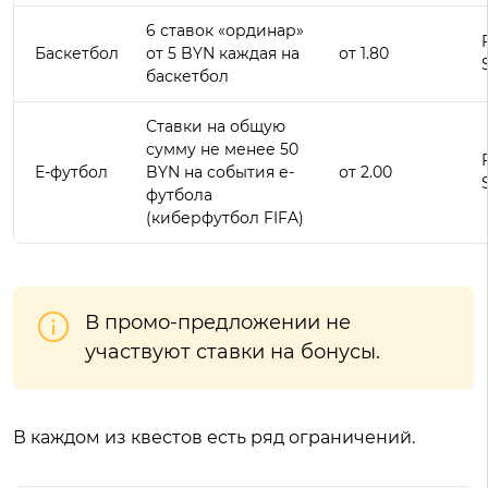
6 ставок «ординар»
Баскетбол
от 5 BYN каждая на
от 1.80
баскетбол
Ставки на общую
сумму не менее 50
Е-футбол
BYN на события е-
от 2.00
футбола
(киберфутбол FIFA)
В промо-предложении не
участвуют ставки на бонусы.
В каждом из квестов есть ряд ограничений.