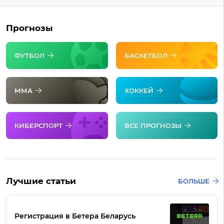
Прогнозы
ФУТБОЛ
БАСКЕТБОЛ
ММА
ХОККЕЙ
КИБЕРСПОРТ
ВСЕ ПРОГНОЗЫ
Лучшие статьи
БОЛЬШЕ
Регистрация в Бетера Беларусь