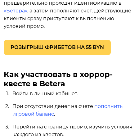
предварительно проходят идентификацию в
«Бетера»
, а затем пополняют счет. Действующие
клиенты сразу приступают к выполнению
условий промо.
РОЗЫГРЫШ ФРИБЕТОВ НА 55 BYN
Как участвовать в хоррор-
квесте в Betera
Войти в личный кабинет.
При отсутствии денег на счете
пополнить
игровой баланс
.
Перейти на страницу промо, изучить условия
каждого из квестов.