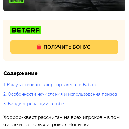
ПОЛУЧИТЬ БОНУС
Содержание
1.
Как участвовать в хоррор-квесте в Betera
2.
Особенности начисления и использования призов
3.
Вердикт редакции betnbet
Хоррор-квест рассчитан на всех игроков – в том
числе и на новых игроков. Новички