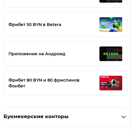
Фрибет 50 BYN в Betera
Приложение на Андроид
Фрибет 80 BYN и 80 фриспинов
Фонбет
Букмекерские конторы
Букмекеры Беларуси