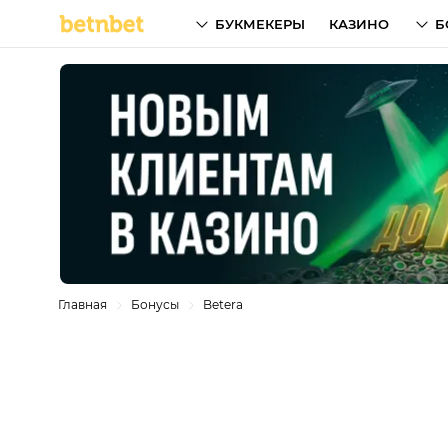
БУКМЕКЕРЫ
КАЗИНО
Б
Главная
Бонусы
Betera