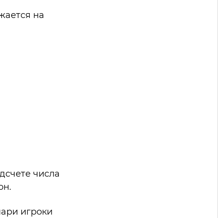
жается на
дсчете числа
он.
пари игроки