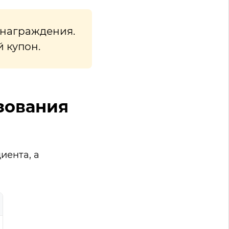
знаграждения.
й купон.
зования
иента, а