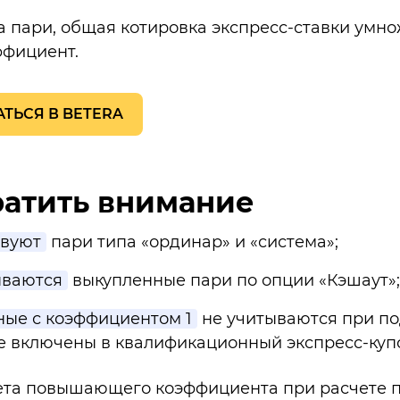
 пари, общая котировка экспресс-ставки умно
фициент.
ТЬСЯ В BETERA
ратить внимание
твуют
пари типа «ординар» и «система»;
ываются
выкупленные пари по опции «Кэшаут»;
ные с коэффициентом 1
не учитываются при по
е включены в квалификационный экспресс-куп
чета повышающего коэффициента при расчете 