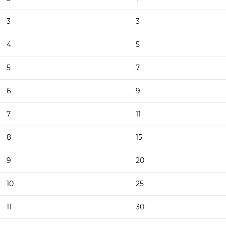
3
3
4
5
5
7
6
9
7
11
8
15
9
20
10
25
11
30