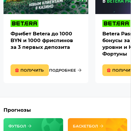
Фрибет Betera до 1000
Betera Pas
BYN и 1000 фриспинов
бонусы за
за 3 первых депозита
уровни и 
Фортуны
ПОЛУЧИТЬ
ПОДРОБНЕЕ
ПОЛУЧИ
Прогнозы
ФУТБОЛ
БАСКЕТБОЛ