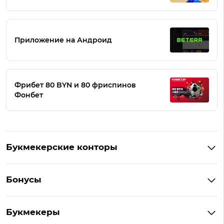
Приложение на Андроид
Фрибет 80 BYN и 80 фриспинов
Фонбет
Букмекерские конторы
Букмекеры Беларуси
Бонусы
Букмекеры на Андроид
Кешбэк
Букмекеры с бонусом
Букмекеры
Бонус на депозит
Букмекеры с приложениями