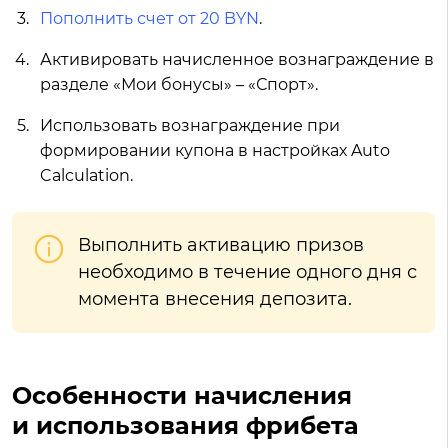
Пополнить счет от 20 BYN
.
Активировать начисленное вознаграждение в
разделе «Мои бонусы» – «Спорт».
Использовать вознаграждение при
формировании купона в настройках Auto
Calculation.
Выполнить активацию призов
необходимо в течение одного дня с
момента внесения депозита.
Особенности начисления
и использования фрибета