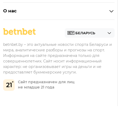
Betera
Промокоды
БК для ставок на киберспорт
О нас
Фонбет
Фрибеты
БК для ставок на футбол
Контакты
Винлайн
Промокоды Фонбет
Марафонбет
Бонусы Бетера
betnbet.by – это актуальные новости спорта Беларуси и
Бонусы Винлайн
мира, аналитические разборы и прогнозы на спорт.
Информация на сайте предназначена только для
совершеннолетних. Сайт носит информационный
характер: не организовывает игры на деньги и не
предоставляет букмекерские услуги.
Сайт предназначен для лиц
21
не младше 21 года