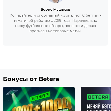
Борис Мушаков
Копирайтер и спортивный журналист. С беттинг-
тематикой работаю с 2019 года. Параллельно
пишу футбольные обзоры, новости и делаю
прогнозы на топовые матчи.
Бонусы от Betera