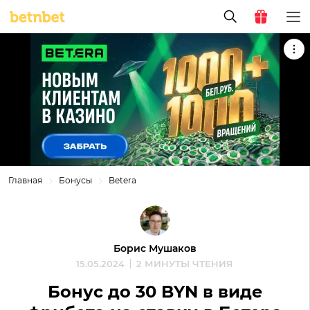
Главная
Бонусы
Betera
Борис Мушаков
15.05.2024
2 МИНУТЫ ЧТЕНИЯ
Бонус до 30 BYN в виде