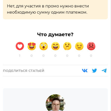
Нет, для участия в промо нужно внести
необходимую сумму одним платежом.
Что думаете?
1
0
0
0
0
0
0
ПОДЕЛИТЬСЯ СТАТЬЕЙ