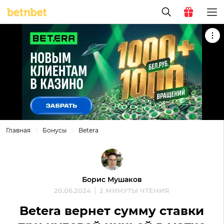
Главная
Бонусы
Betera
Борис Мушаков
20.06.2024
2 МИНУТЫ ЧТЕНИЯ
Betera вернет сумму ставки