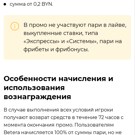
сумма от 0,2 BYN.
В промо не участвуют пари в лайве,
выкупленные ставки, типа
«Экспрессы» и «Системы», пари на
фрибеты и фрибонусы.
Особенности начисления и
использования
вознаграждения
В случае выполнения всех условий игроки
получают возврат средств в течение 72 часов с
момента окончания промо. Пользователям
Betera начисляется 100% от суммы пари, но не