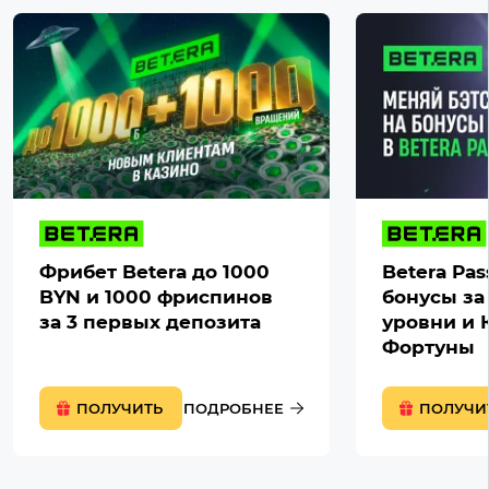
Фрибет Betera до 1000
Betera Pas
BYN и 1000 фриспинов
бонусы за
за 3 первых депозита
уровни и 
Фортуны
ПОЛУЧИТЬ
ПОДРОБНЕЕ
ПОЛУЧИ