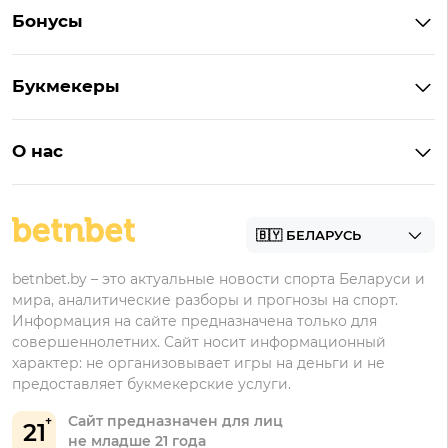
Бонусы
Букмекеры на Андроид
Кешбэк
Букмекеры с бонусом
Букмекеры
Бонус на депозит
Букмекеры с приложениями
Betera
Промокоды
БК для ставок на киберспорт
О нас
Фонбет
Фрибеты
БК для ставок на футбол
Контакты
Винлайн
Промокоды Фонбет
Марафонбет
Бонусы Бетера
betnbet.by – это актуальные новости спорта Беларуси и
Бонусы Винлайн
мира, аналитические разборы и прогнозы на спорт.
Информация на сайте предназначена только для
совершеннолетних. Сайт носит информационный
характер: не организовывает игры на деньги и не
предоставляет букмекерские услуги.
Сайт предназначен для лиц
21
не младше 21 года