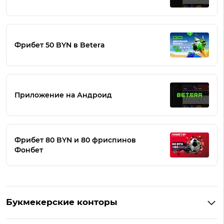
Фрибет 50 BYN в Betera
Приложение на Андроид
Фрибет 80 BYN и 80 фриспинов
Фонбет
Букмекерские конторы
Букмекеры Беларуси