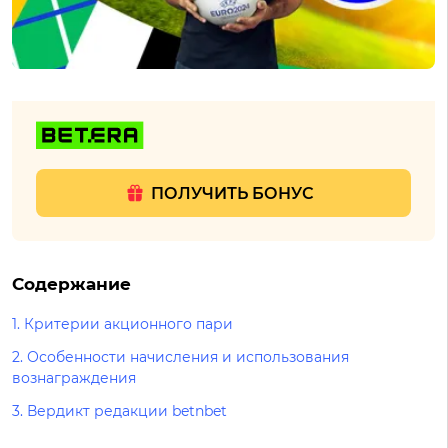
ПОЛУЧИТЬ БОНУС
Содержание
1.
Критерии акционного пари
2.
Особенности начисления и использования
вознаграждения
3.
Вердикт редакции betnbet