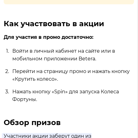
Как участвовать в акции
Для участия в промо достаточно:
Войти в личный кабинет на сайте или в
мобильном приложении Betera.
Перейти на страницу промо и нажать кнопку
«Крутить колесо».
Нажать кнопку «Spin» для запуска Колеса
Фортуны.
Обзор призов
Участники акции заберут один из