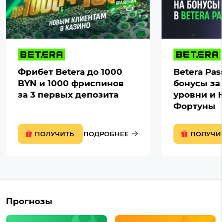
Фрибет Betera до 1000
Betera Pas
BYN и 1000 фриспинов
бонусы за
за 3 первых депозита
уровни и 
Фортуны
ПОЛУЧИТЬ
ПОДРОБНЕЕ
ПОЛУЧИ
Прогнозы