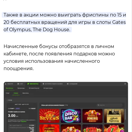
Также в акции можно выиграть фриспины по 15 и
20 бесплатных вращений для игры в слоты Gates
of Olympus, The Dog House.
Начисленные бонусы отобразятся в личном
кабинете, после появления подарков можно
условия использования начисленного
поощрения.