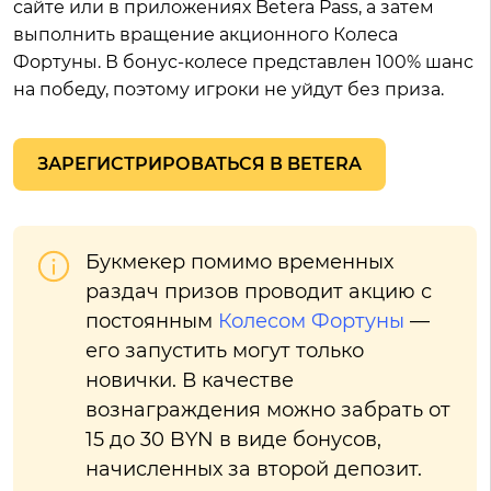
сайте или в приложениях Betera Pass, а затем
выполнить вращение акционного Колеса
Фортуны. В бонус-колесе представлен 100% шанс
на победу, поэтому игроки не уйдут без приза.
ЗАРЕГИСТРИРОВАТЬСЯ В BETERA
Букмекер помимо временных
раздач призов проводит акцию с
постоянным
Колесом Фортуны
—
его запустить могут только
новички. В качестве
вознаграждения можно забрать от
15 до 30 BYN в виде бонусов,
начисленных за второй депозит.