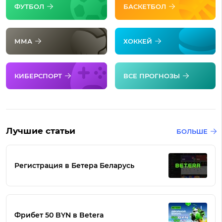
ФУТБОЛ
БАСКЕТБОЛ
ММА
ХОККЕЙ
КИБЕРСПОРТ
ВСЕ ПРОГНОЗЫ
Лучшие статьи
БОЛЬШЕ
Регистрация в Бетера Беларусь
Фрибет 50 BYN в Betera