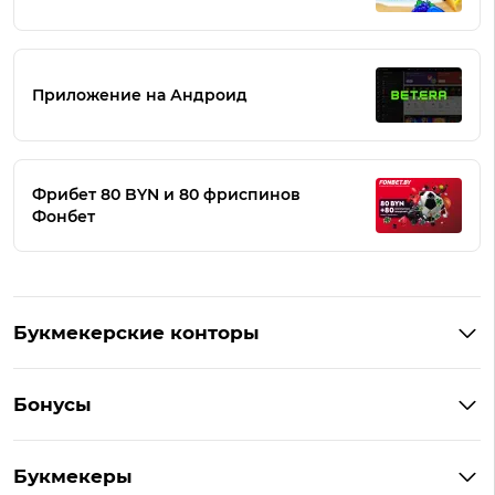
Приложение на Андроид
Фрибет 80 BYN и 80 фриспинов
Фонбет
Букмекерские конторы
Букмекеры Беларуси
Бонусы
Букмекеры на Андроид
Кешбэк
Букмекеры с бонусом
Букмекеры
Бонус на депозит