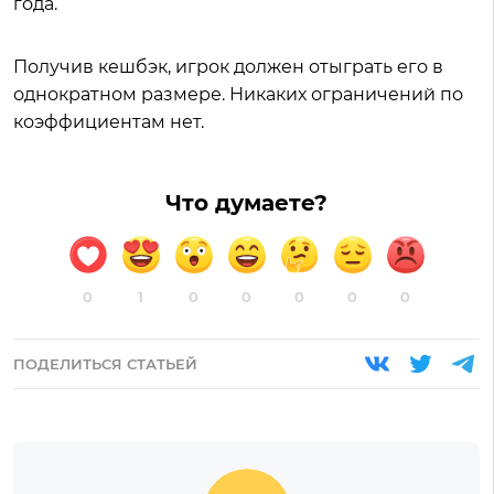
года.
Получив кешбэк, игрок должен отыграть его в
однократном размере. Никаких ограничений по
коэффициентам нет.
Что думаете?
0
1
0
0
0
0
0
ПОДЕЛИТЬСЯ СТАТЬЕЙ