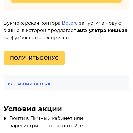
Букмекерская контора
Betera
запустила новую
акцию, в которой предлагает
30% ультра кешбэк
на футбольные экспрессы.
ПОЛУЧИТЬ БОНУС
ВСЕ АКЦИИ BETERA
Условия акции
Войти в Личный кабинет или
зарегистрироваться на сайте.