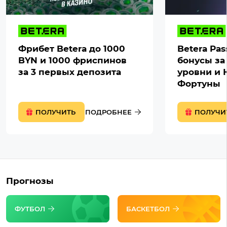
Фрибет Betera до 1000
Betera Pas
BYN и 1000 фриспинов
бонусы за
за 3 первых депозита
уровни и 
Фортуны
ПОЛУЧИТЬ
ПОДРОБНЕЕ
ПОЛУЧИ
Прогнозы
ФУТБОЛ
БАСКЕТБОЛ