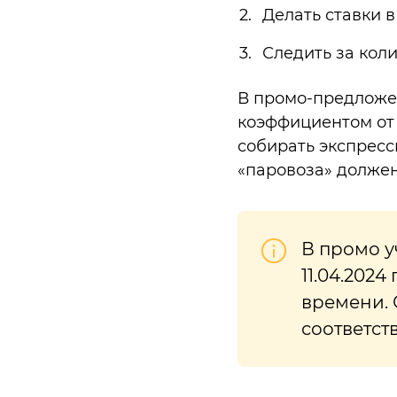
Делать ставки 
Следить за коли
В промо-предложен
коэффициентом о
собирать экспресс
«паровоза» должен
В промо у
11.04.202
времени. 
соответст