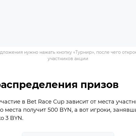
ложения нужно нажать кнопку «Турнир», после чего открое
участников акции
распределения призов
частие в Bet Race Cup зависит от места участни
 места получит 500 BYN, а вот игроки, занявши
о 3 BYN.