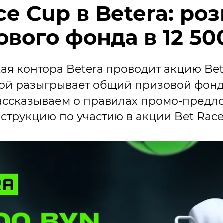
ce Cup в Betera: р
ового фонда в 12 50
я контора Betera проводит акцию Bet 
ой разыгрывает общий призовой фонд 
ссказываем о правилах промо-предл
трукцию по участию в акции Bet Race