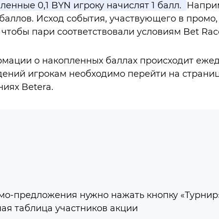
ленные 0,1 BYN игроку начислят 1 балл.
Наприм
баллов. Исход события, участвующего в промо,
, чтобы пари соответствовали условиям Bet Rac
мации о накопленных баллах происходит ежед
ений игрокам необходимо перейти на страниц
иях Betera.