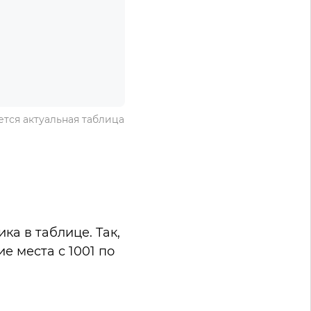
тся актуальная таблица
ка в таблице. Так,
е места с 1001 по