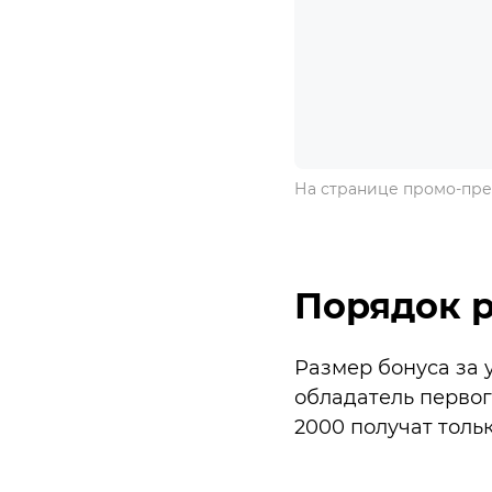
На странице промо-пред
Порядок 
Размер бонуса за у
обладатель первого
2000 получат тольк