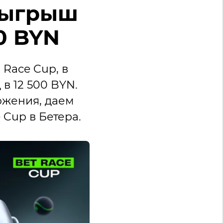
озыгрыш
0 BYN
Race Cup, в
в 12 500 BYN.
ожения, даем
 Cup в Бетера.