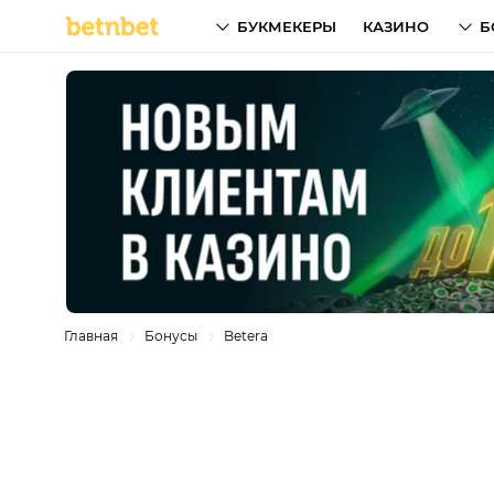
БУКМЕКЕРЫ
КАЗИНО
Б
Главная
Бонусы
Betera