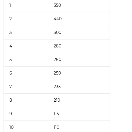
1
550
2
440
3
300
4
280
5
260
6
250
7
235
8
210
9
115
10
110