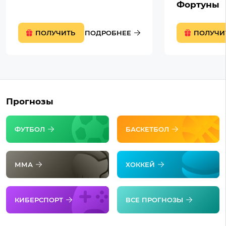
Фортуны
ПОЛУЧИТЬ
ПОДРОБНЕЕ
ПОЛУЧИ
Прогнозы
ФУТБОЛ
БАСКЕТБОЛ
ММА
ХОККЕЙ
КИБЕРСПОРТ
ВСЕ ПРОГНОЗЫ