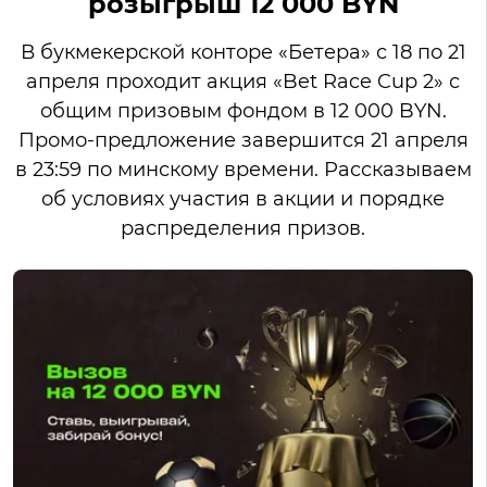
розыгрыш 12 000 BYN
В букмекерской конторе «Бетера» с 18 по 21
апреля проходит акция «Bet Race Cup 2» с
общим призовым фондом в 12 000 BYN.
Промо-предложение завершится 21 апреля
в 23:59 по минскому времени. Рассказываем
об условиях участия в акции и порядке
распределения призов.