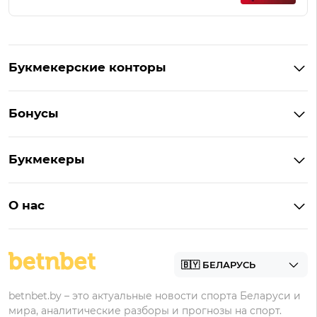
Букмекерские конторы
Букмекеры Беларуси
Бонусы
Букмекеры на Андроид
Кешбэк
Букмекеры с бонусом
Букмекеры
Бонус на депозит
Букмекеры с приложениями
Betera
Промокоды
БК для ставок на киберспорт
О нас
Фонбет
Фрибеты
БК для ставок на футбол
Контакты
Винлайн
Промокоды Фонбет
Марафонбет
Бонусы Бетера
betnbet.by – это актуальные новости спорта Беларуси и
Бонусы Винлайн
мира, аналитические разборы и прогнозы на спорт.