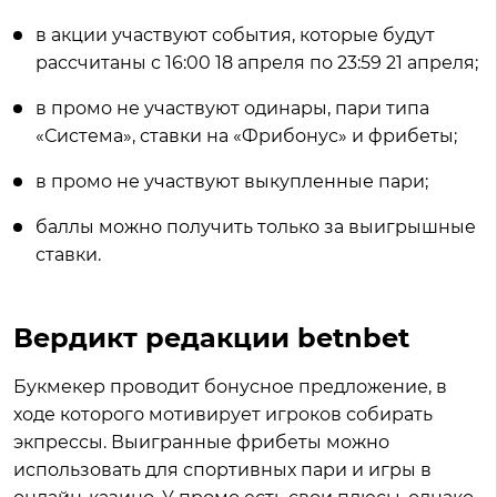
в акции участвуют события, которые будут
рассчитаны с 16:00 18 апреля по 23:59 21 апреля;
в промо не участвуют одинары, пари типа
«Система», ставки на «Фрибонус» и фрибеты;
в промо не участвуют выкупленные пари;
баллы можно получить только за выигрышные
ставки.
Вердикт редакции betnbet
Букмекер проводит бонусное предложение, в
ходе которого мотивирует игроков собирать
экпрессы. Выигранные фрибеты можно
использовать для спортивных пари и игры в