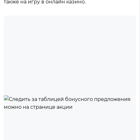
также на игру в онлайн казино.