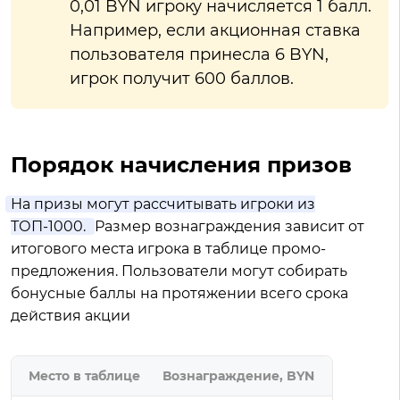
0,01 BYN игроку начисляется 1 балл.
Например, если акционная ставка
пользователя принесла 6 BYN,
игрок получит 600 баллов.
Порядок начисления призов
На призы могут рассчитывать игроки из
ТОП-1000.
Размер вознаграждения зависит от
итогового места игрока в таблице промо-
предложения. Пользователи могут собирать
бонусные баллы на протяжении всего срока
действия акции
Место в таблице
Вознаграждение, BYN