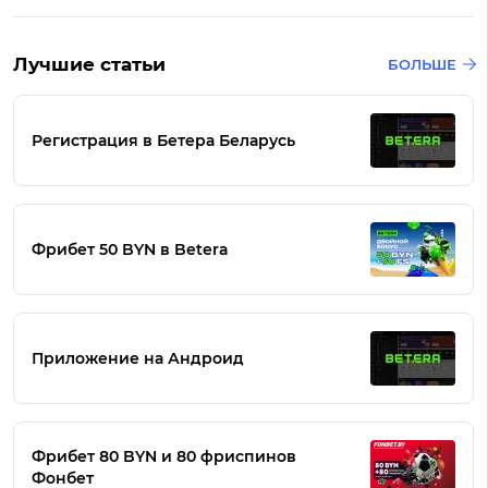
Лучшие статьи
БОЛЬШЕ
Регистрация в Бетера Беларусь
Фрибет 50 BYN в Betera
Приложение на Андроид
Фрибет 80 BYN и 80 фриспинов
Фонбет