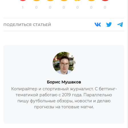
1
0
0
0
0
0
0
ПОДЕЛИТЬСЯ СТАТЬЕЙ
Борис Мушаков
Копирайтер и спортивный журналист. С беттинг-
тематикой работаю с 2019 года. Параллельно
пишу футбольные обзоры, новости и делаю
прогнозы на топовые матчи.