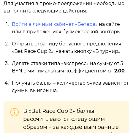
Для участия в промо-поедложении необходимо
выполнить следующие действия:
Войти в личный кабинет «Бетера»
на сайте
или в приложениях букмекерской конторы.
Открыть страницу бонусного предложения
«Bet Race Cup 2», нажать кнопку «В турнир».
Делать ставки типа «экспресс» на сумму от 3
BYN с минимальным коэффициентом от
2.00
.
Получать баллы – количество очков зависит от
суммы выигрыша.
В «Bet Race Cup 2» баллы
рассчитываются следующим
образом – за каждые выигранные