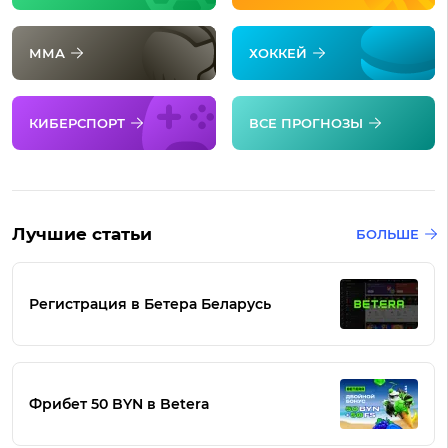
ММА
ХОККЕЙ
КИБЕРСПОРТ
ВСЕ ПРОГНОЗЫ
Лучшие статьи
БОЛЬШЕ
Регистрация в Бетера Беларусь
Фрибет 50 BYN в Betera