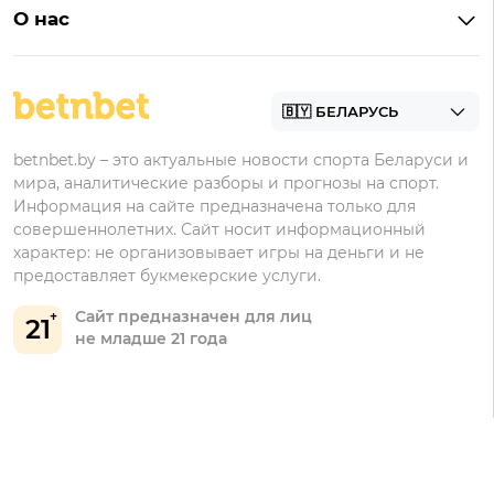
Промокоды
БК для ставок на киберспорт
О нас
Фонбет
Фрибеты
БК для ставок на футбол
Контакты
Винлайн
Промокоды Фонбет
Марафонбет
Бонусы Бетера
betnbet.by – это актуальные новости спорта Беларуси и
Бонусы Винлайн
мира, аналитические разборы и прогнозы на спорт.
Информация на сайте предназначена только для
совершеннолетних. Сайт носит информационный
характер: не организовывает игры на деньги и не
предоставляет букмекерские услуги.
Сайт предназначен для лиц
21
не младше 21 года