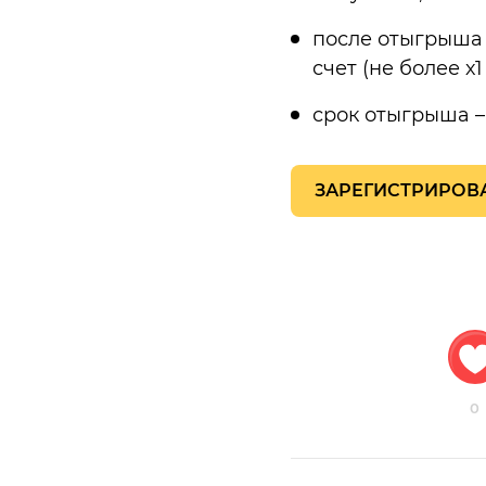
после отыгрыша 
счет (не более х
срок отыгрыша – 
ЗАРЕГИСТРИРОВА
0