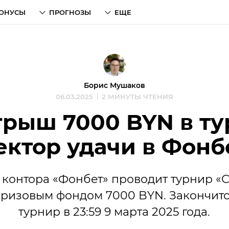
ОНУСЫ
ПРОГНОЗЫ
ЕЩЕ
Борис Мушаков
06.03.2025
2 МИНУТЫ ЧТЕНИЯ
рыш 7000 BYN в т
ектор удачи в Фонб
контора «Фонбет» проводит турнир «С
ризовым фондом 7000 BYN. Закончит
турнир в 23:59 9 марта 2025 года.