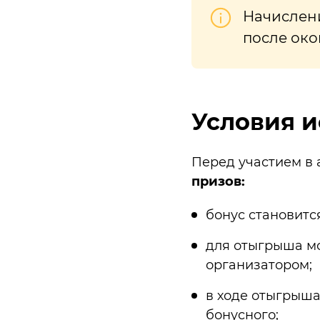
Начислени
после око
Условия и
Перед участием в 
призов:
бонус становитс
для отыгрыша мо
организатором;
в ходе отыгрыша 
бонусного;