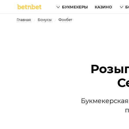
БУКМЕКЕРЫ
КАЗИНО
Б
Главная
Бонусы
Фонбет
Розыг
С
Букмекерская 
п