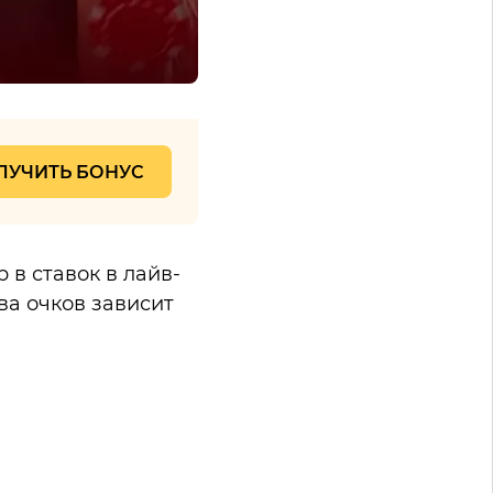
ЛУЧИТЬ БОНУС
в ставок в лайв-
ва очков зависит