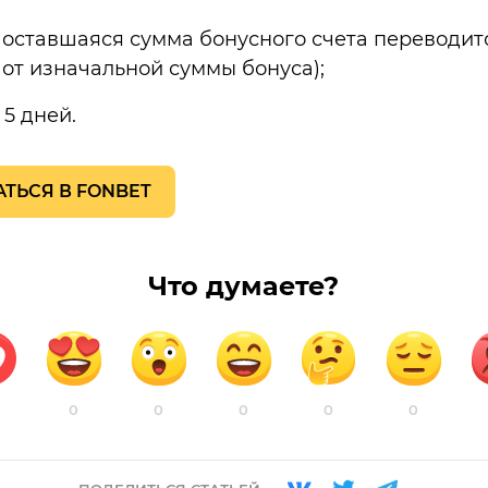
оставшаяся сумма бонусного счета переводит
1 от изначальной суммы бонуса);
5 дней.
ТЬСЯ В FONBET
Что думаете?
0
0
0
0
0