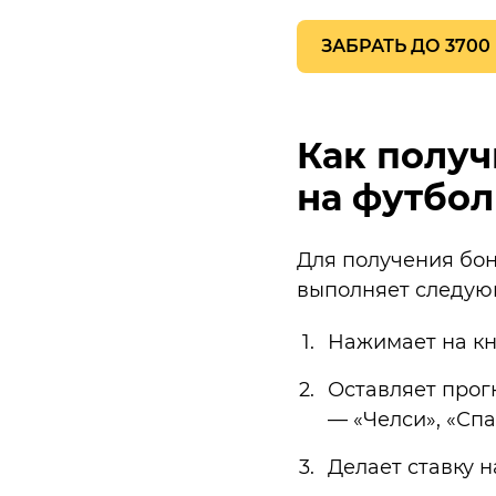
ЗАБРАТЬ ДО 3700
Как получ
на футбол
Для получения бон
выполняет следую
Нажимает на кн
Оставляет прог
— «Челси», «Сп
Делает ставку 