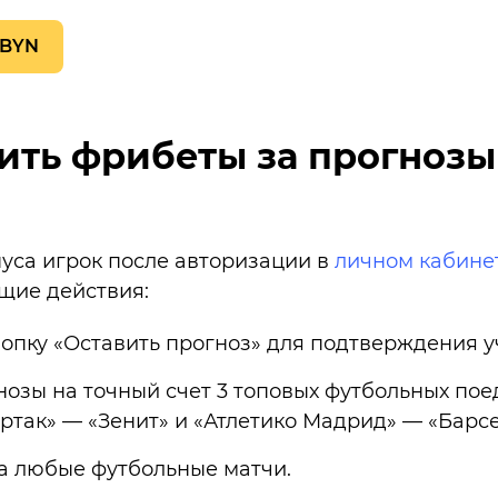
 BYN
ить фрибеты за прогнозы
уса игрок после авторизации в
личном кабине
щие действия:
опку «Оставить прогноз» для подтверждения у
нозы на точный счет 3 топовых футбольных пое
артак» — «Зенит» и «Атлетико Мадрид» — «Барс
на любые футбольные матчи.