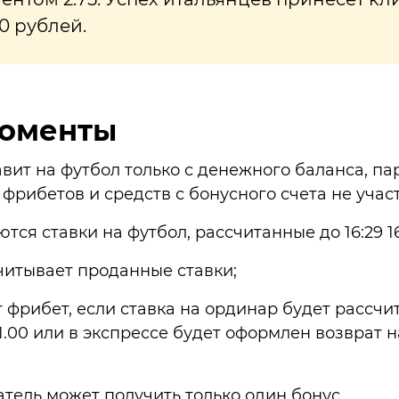
50 рублей.
оменты
вит на футбол только с денежного баланса, па
фрибетов и средств с бонусного счета не участ
тся ставки на футбол, рассчитанные до 16:29 1
читывает проданные ставки;
т фрибет, если ставка на ординар будет рассчи
.00 или в экспрессе будет оформлен возврат н
тель может получить только один бонус.