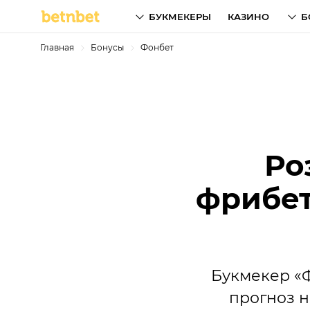
БУКМЕКЕРЫ
КАЗИНО
Б
Главная
Бонусы
Фонбет
Ро
фрибет
Букмекер «Ф
прогноз н