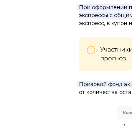
При оформлении п
экспрессы с общи
экспресс, в купон 
Участник
прогноз.
Призовой фонд акц
от количества ост
Кол
3