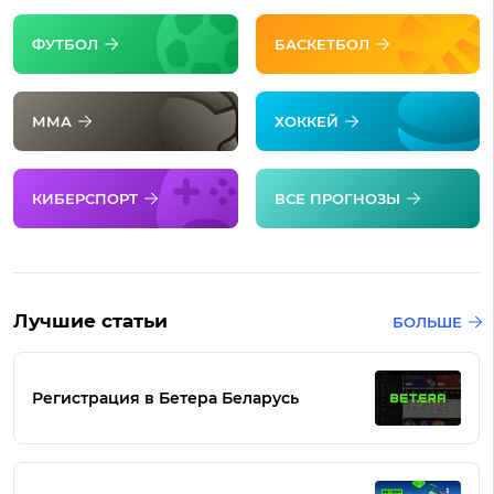
ФУТБОЛ
БАСКЕТБОЛ
ММА
ХОККЕЙ
КИБЕРСПОРТ
ВСЕ ПРОГНОЗЫ
Лучшие статьи
БОЛЬШЕ
Регистрация в Бетера Беларусь