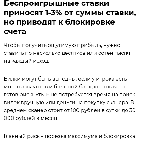
Беспроигрышные ставки
приносят 1-3% от суммы ставки,
но приводят к блокировке
счета
Чтобы получить ощутимую прибыль, нужно
ставить по несколько десятков или сотен тысяч
на каждый исход.
Вилки могут быть выгодны, если у игрока есть
много аккаунтов и большой банк, которым он
готов рискнуть. Еще потребуется время на поиск
вилок вручную или деньги на покупку сканера. В
среднем сканер стоит от 100 рублей в сутки до 30
000 рублей в месяц.
Главный риск – порезка максимума и блокировка