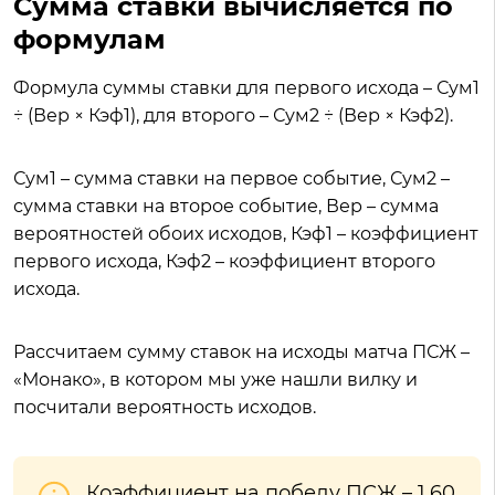
Сумма ставки вычисляется по
формулам
Формула суммы ставки для первого исхода – Сум1
÷ (Вер × Кэф1), для второго – Сум2 ÷ (Вер × Кэф2).
Сум1 – сумма ставки на первое событие, Сум2 –
сумма ставки на второе событие, Вер – сумма
вероятностей обоих исходов, Кэф1 – коэффициент
первого исхода, Кэф2 – коэффициент второго
исхода.
Рассчитаем сумму ставок на исходы матча ПСЖ –
«Монако», в котором мы уже нашли вилку и
посчитали вероятность исходов.
Коэффициент на победу ПСЖ – 1.60,