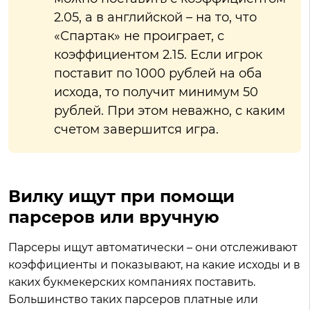
2.05, а в английской – на то, что
«Спартак» не проиграет, с
коэффициентом 2.15. Если игрок
поставит по 1000 рублей на оба
исхода, то получит минимум 50
рублей. При этом неважно, с каким
счетом завершится игра.
Вилку ищут при помощи
парсеров или вручную
Парсеры ищут автоматически – они отслеживают
коэффициенты и показывают, на какие исходы и в
каких букмекерских компаниях поставить.
Большинство таких парсеров платные или