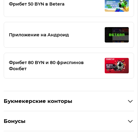
Фрибет 50 BYN в Betera
Приложение на Андроид
Фрибет 80 BYN и 80 фриспинов
Фонбет
Букмекерские конторы
Букмекеры Беларуси
Бонусы
Букмекеры на Андроид
Кешбэк
Букмекеры с бонусом