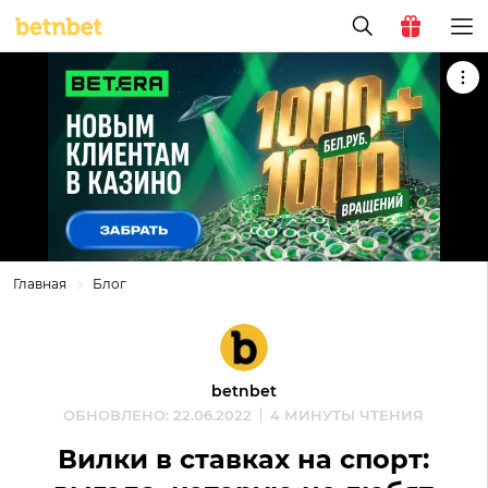
Главная
Блог
betnbet
ОБНОВЛЕНО: 22.06.2022
4 МИНУТЫ ЧТЕНИЯ
Вилки в ставках на спорт: