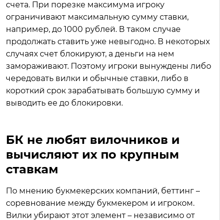
счета. При порезке максимума игроку
ограничивают максимальную сумму ставки,
например, до 1000 рублей. В таком случае
продолжать ставить уже невыгодно. В некоторых
случаях счет блокируют, а деньги на нем
замораживают. Поэтому игроки вынуждены либо
чередовать вилки и обычные ставки, либо в
короткий срок зарабатывать большую сумму и
выводить ее до блокировки.
БК не любят вилочников и
вычисляют их по крупным
ставкам
По мнению букмекерских компаний, беттинг –
соревнование между букмекером и игроком.
Вилки убирают этот элемент – независимо от