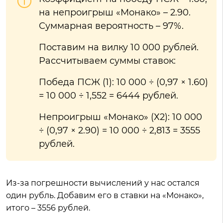
на непроигрыш «Монако» – 2.90.
Суммарная вероятность – 97%.
Поставим на вилку 10 000 рублей.
Рассчитываем суммы ставок:
Победа ПСЖ (1): 10 000 ÷ (0,97 × 1.60)
= 10 000 ÷ 1,552 = 6444 рублей.
Непроигрыш «Монако» (Х2): 10 000
÷ (0,97 × 2.90) = 10 000 ÷ 2,813 = 3555
рублей.
Из-за погрешности вычислений у нас остался
один рубль. Добавим его в ставки на «Монако»,
итого – 3556 рублей.