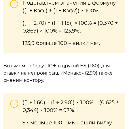
Подставляем значения в формулу
((1 ÷ Кэф1) + (1 ÷ Кэф2)) × 100%:
((1 ÷ 2.70) + (1 ÷ 1.15)) × 100% = (0,370 +
0,869) × 100% = 123,9%.
123,9 больше 100 – вилки нет.
Возьмем победу ПСЖ в другой БК (1.60), для
ставки на непроигрыш «Монако» (2.90) также
сменим контору.
((1 ÷ 1.60) + (1 ÷ 2.90)) × 100% = (0,625 +
0,344) × 100% = 97%.
97 меньше 100 – мы нашли вилку.