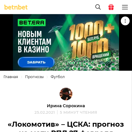
Главная
Прогнозы
Футбол
Ирина Сорокина
25.02.2021
5 МИНУТ ЧТЕНИЯ
«Локомотив» – ЦСКА: прогноз