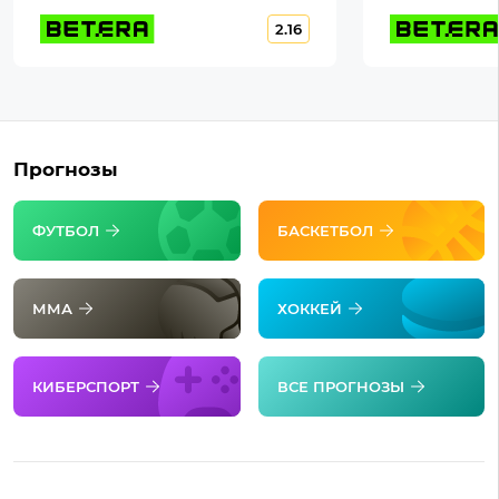
2.16
Прогнозы
ФУТБОЛ
БАСКЕТБОЛ
ММА
ХОККЕЙ
КИБЕРСПОРТ
ВСЕ ПРОГНОЗЫ