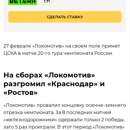
1.71
СДЕЛАТЬ СТАВКУ
27 февраля «Локомотив» на своем поле примет
ЦСКА в матче 20-го тура чемпионата России.
На сборах «Локомотив»
разгромил «Краснодар» и
«Ростов»
«Локомотив» провалил концовку осенне-зимнего
отрезка чемпионата. За 8 последних матчей
«железнодорожники» одержали только 2 победы,
зато 5 раз проиграли. В этот период «Локомотив»