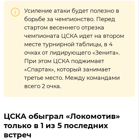
Усиление атаки будет полезно в
борьбе за чемпионство. Перед
стартом весеннего отрезка
чемпионата ЦСКА идет на втором
месте турнирной таблицы, в 4
очках от лидирующего «Зенита».
При этом ЦСКА поджимает
«Спартак», который занимает
третье место. Между командами
всего 2 очка.
ЦСКА обыграл «Локомотив»
только в 1 из 5 последних
встреч