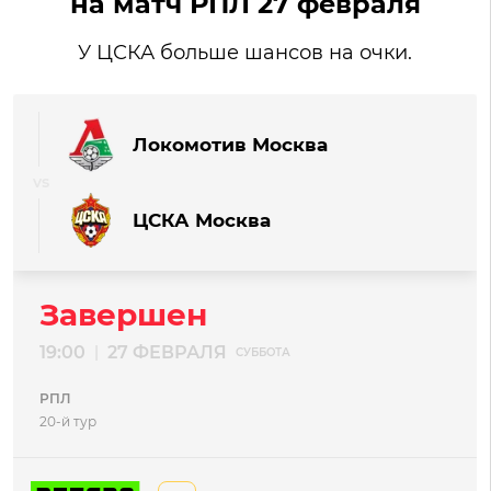
на матч РПЛ 27 февраля
У ЦСКА больше шансов на очки.
Локомотив Москва
ЦСКА Москва
Завершен
19:00
27 ФЕВРАЛЯ
|
СУББОТА
РПЛ
20-й тур