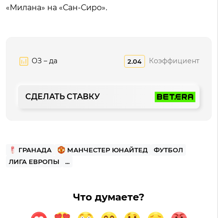
«Милана» на «Сан-Сиро».
ОЗ – да
Коэффициент
2.04
СДЕЛАТЬ СТАВКУ
ГРАНАДА
МАНЧЕСТЕР ЮНАЙТЕД
ФУТБОЛ
ЛИГА ЕВРОПЫ
...
Что думаете?