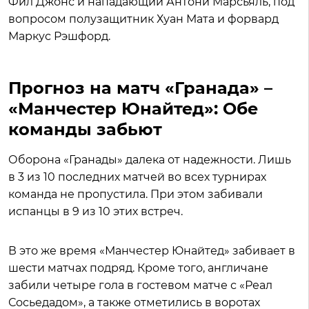
Фил Джонс и нападающий Антони Марсьяль, под
вопросом полузащитник Хуан Мата и форвард
Маркус Рэшфорд.
Прогноз на матч «Гранада» –
«Манчестер Юнайтед»: Обе
команды забьют
Оборона «Гранады» далека от надежности. Лишь
в 3 из 10 последних матчей во всех турнирах
команда не пропустила. При этом забивали
испанцы в 9 из 10 этих встреч.
В это же время «Манчестер Юнайтед» забивает в
шести матчах подряд. Кроме того, англичане
забили четыре гола в гостевом матче с «Реал
Сосьедадом», а также отметились в воротах