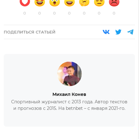
0
0
0
0
0
0
0
ПОДЕЛИТЬСЯ СТАТЬЕЙ
Михаил Конев
Спортивный журналист с 2013 года. Автор текстов
и прогнозов с 2015. На betnbet – с января 2021-го.