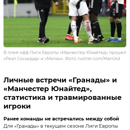
В плей-офф Лиги Европы «Манчестер Юнайтед» прошел
«Реал Сосьедад» и «Милан». Фото: twitter.com/ManUtd
Личные встречи «Гранады» и
«Манчестер Юнайтед»,
статистика и травмированные
игроки
Ранее команды не встречались между собой
Для «Гранады» в текущем сезоне Лиги Европы