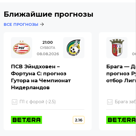
Ближайшие прогнозы
ВСЕ ПРОГНОЗЫ
21:00
СУББОТА
08.08.2026
0
ПСВ Эйндховен –
Брага — Д
Фортуна С: прогноз
прогноз Р
Гутора на Чемпионат
отбор Ли
Нидерландов
П1 с форой (-2.5)
Брага за
2.16